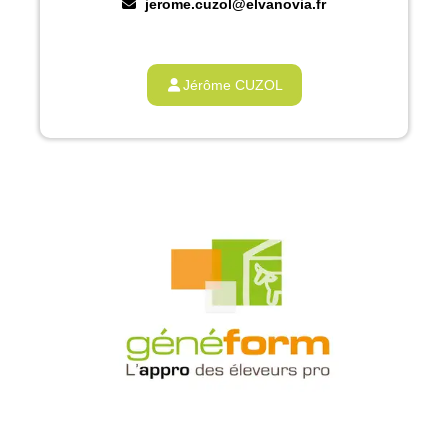
jerome.cuzol@elvanovia.fr
Jérôme CUZOL