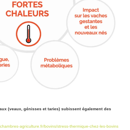
maux (veaux, génisses et taries) subissent également des
t.chambres-agriculture.fr/bovins/stress-thermique-chez-les-bovins