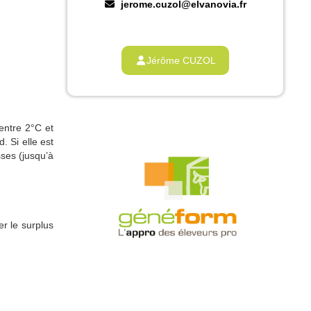
jerome.cuzol@elvanovia.fr
Jérôme CUZOL
 entre 2°C et
. Si elle est
sses (jusqu’à
r le surplus